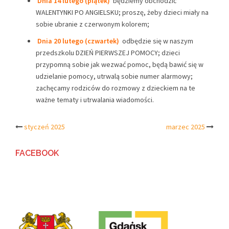
Dnia 14 lutego (piątek)
będziemy obchodzić
WALENTYNKI PO ANGIELSKU; proszę, żeby dzieci miały na
sobie ubranie z czerwonym kolorem;
Dnia 20 lutego (czwartek)
odbędzie się w naszym
przedszkolu DZIEŃ PIERWSZEJ POMOCY; dzieci
przypomną sobie jak wezwać pomoc, będą bawić się w
udzielanie pomocy, utrwalą sobie numer alarmowy;
zachęcamy rodziców do rozmowy z dzieckiem na te
ważne tematy i utrwalania wiadomości.
Post
styczeń 2025
marzec 2025
navigation
FACEBOOK