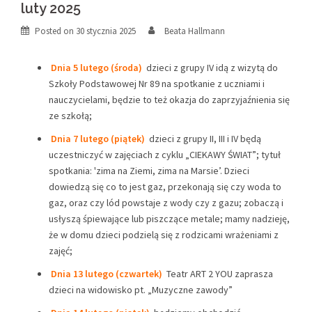
luty 2025
Posted on
30 stycznia 2025
Beata Hallmann
Dnia 5 lutego (środa)
dzieci z grupy IV idą z wizytą do
Szkoły Podstawowej Nr 89 na spotkanie z uczniami i
nauczycielami, będzie to też okazja do zaprzyjaźnienia się
ze szkołą;
Dnia 7 lutego (piątek)
dzieci z grupy II, III i IV będą
uczestniczyć w zajęciach z cyklu „CIEKAWY ŚWIAT”; tytuł
spotkania: 'zima na Ziemi, zima na Marsie’. Dzieci
dowiedzą się co to jest gaz, przekonają się czy woda to
gaz, oraz czy lód powstaje z wody czy z gazu; zobaczą i
usłyszą śpiewające lub piszczące metale; mamy nadzieję,
że w domu dzieci podzielą się z rodzicami wrażeniami z
zajęć;
Dnia 13 lutego (czwartek)
Teatr ART 2 YOU zaprasza
dzieci na widowisko pt. „Muzyczne zawody”