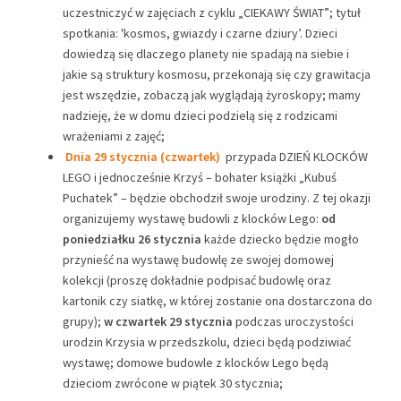
uczestniczyć w zajęciach z cyklu „CIEKAWY ŚWIAT”; tytuł
spotkania: 'kosmos, gwiazdy i czarne dziury’. Dzieci
dowiedzą się dlaczego planety nie spadają na siebie i
jakie są struktury kosmosu, przekonają się czy grawitacja
jest wszędzie, zobaczą jak wyglądają żyroskopy; mamy
nadzieję, że w domu dzieci podzielą się z rodzicami
wrażeniami z zajęć;
Dnia 29 stycznia (czwartek)
przypada DZIEŃ KLOCKÓW
LEGO i jednocześnie Krzyś – bohater książki „Kubuś
Puchatek” – będzie obchodził swoje urodziny. Z tej okazji
organizujemy wystawę budowli z klocków Lego:
od
poniedziałku 26 stycznia
każde dziecko będzie mogło
przynieść na wystawę budowlę ze swojej domowej
kolekcji (proszę dokładnie podpisać budowlę oraz
kartonik czy siatkę, w której zostanie ona dostarczona do
grupy);
w czwartek 29 stycznia
podczas uroczystości
urodzin Krzysia w przedszkolu, dzieci będą podziwiać
wystawę; domowe budowle z klocków Lego będą
dzieciom zwrócone w piątek 30 stycznia;