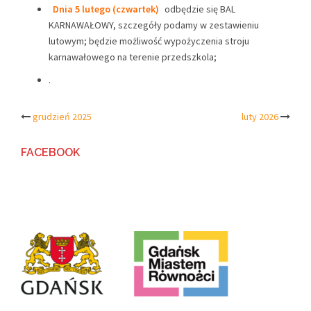
Dnia 5 lutego (czwartek)
odbędzie się BAL
KARNAWAŁOWY, szczegóły podamy w zestawieniu
lutowym; będzie możliwość wypożyczenia stroju
karnawałowego na terenie przedszkola;
.
Post
grudzień 2025
luty 2026
navigation
FACEBOOK