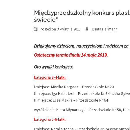
Międzyprzedszkolny konkurs plast
świecie”
Posted on
3 kwietnia 2019
Beata Hallmann
Dziękujemy dzieciom, nauczycielom i rodzicom za t
Ostateczny termin finału 14 maja 2019.
:
Oto wyniki konkursu
kategoria 3-4-latki:
I miejsce: Monika Dargacz – Przedszkole Nr 20
II miejsce: Iga Hablutzel – Przedszkole Nr 84 i Julia S
III miejsce: Eliza Makiła – Przedszkole Nr 64
wyróżnienia: Klara Młynarczyk – Przedszkole Nr 58, Lil
kategoria 5-6-latki:
I miejsce: Natalia Tocha – Przedszkole Nr 74 oraz Anto