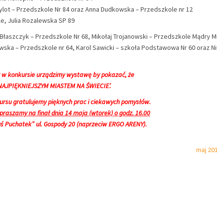
 Wylot – Przedszkole Nr 84 oraz Anna Dudkowska – Przedszkole nr 12
le, Julia Rozalewska SP 89
a Błaszczyk – Przedszkole Nr 68, Mikołaj Trojanowski – Przedszkole Mądry Mi
ska – Przedszkole nr 64, Karol Sawicki – szkoła Podstawowa Nr 60 oraz N
ł w konkursie urządzimy wystawę by pokazać, że
NAJPIĘKNIEJSZYM MIASTEM NA ŚWIECIE’.
rsu gratulujemy pięknych prac i ciekawych pomysłów.
praszamy na finał dnia 14 maja (wtorek) o godz. 16.00
ś Puchatek” ul. Gospody 20 (naprzeciw ERGO ARENY).
maj 20