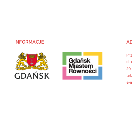
INFORMACJE
A
Pr
ul.
80
tel
e-m