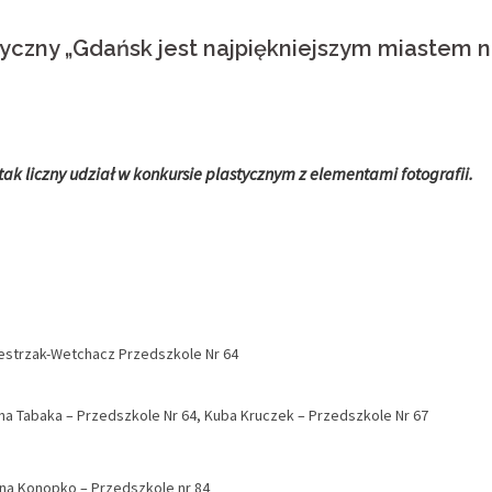
yczny „Gdańsk jest najpiękniejszym miastem 
ak liczny udział w konkursie plastycznym z elementami fotografii.
ylwestrzak-Wetchacz Przedszkole Nr 64
iana Tabaka – Przedszkole Nr 64, Kuba Kruczek – Przedszkole Nr 67
nina Konopko – Przedszkole nr 84