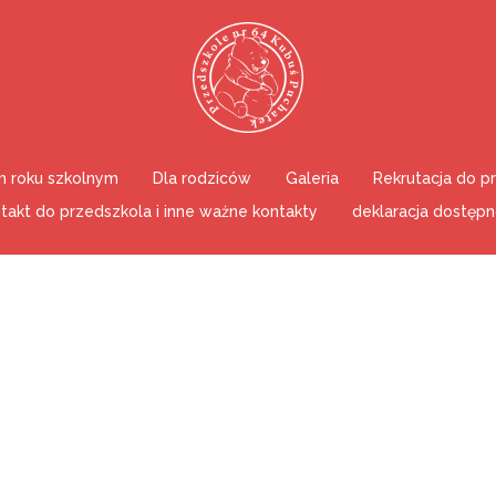
 roku szkolnym
Dla rodziców
Galeria
Rekrutacja do p
takt do przedszkola i inne ważne kontakty
deklaracja dostępn