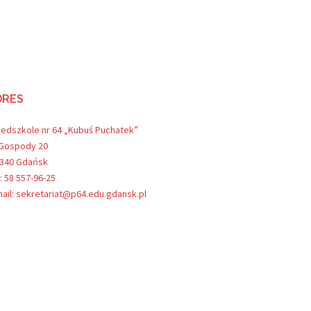
DRES
zedszkole nr 64 „Kubuś Puchatek”
 Gospody 20
-340 Gdańsk
.: 58 557-96-25
ail: sekretariat@p64.edu.gdansk.pl