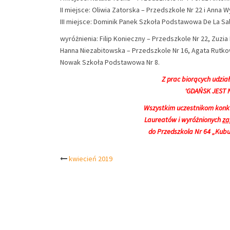
II miejsce: Oliwia Zatorska – Przedszkole Nr 22 i Anna
III miejsce: Dominik Panek Szkoła Podstawowa De La Sa
wyróżnienia: Filip Konieczny – Przedszkole Nr 22, Zuzi
Hanna Niezabitowska – Przedszkole Nr 16, Agata Rutkow
Nowak Szkoła Podstawowa Nr 8.
Z prac biorących udzia
'GDAŃSK JEST 
Wszystkim uczestnikom konku
Laureatów i wyróżnionych
za
do Przedszkola Nr 64 „Kubu
Post
kwiecień 2019
navigation