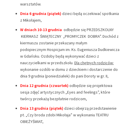
warsztatów.
Dnia 6 grudnia (piątek)
dzieci będą oczekiwać spotkania
z Mikołajem,
W dniach 10-13 grudnia
odbędzie się PRZEDSZKOLNY
KIERMASZ ŚWIĄTECZNY „PROMYCZEK DOBRA”. Dochód z
kiermaszu zostanie przekazany małym
podopiecznym Hospicjum im. Ks. Eugeniusza Dudkiewicza
w Gdańsku. Ozdoby będą wykonywać dzieci z
nauczycielkami w przedszkolu.
Dla chętnych rodziców:
wykonanie ozdób w domu z dzieckiem i dostarczenie do
dnia 9 grudnia (poniedziałek) do pani Doroty w gr. II,
Dnia 12 grudnia (czwartek)
odbędzie się projektowa
sesja zdjęć artystycznych „Eyes and feelings”, które
twórcy przekażą bezpłatnie rodzicom,
Dnia 13 grudnia (piątek)
dzieci obejrzą przedstawienie
pt. „Czy broda zdobi Mikołaja” w wykonaniu TEATRU
OBIEŻYŚWIAT,