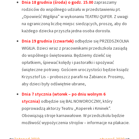
Dnia 18 grudnia (środa) o godz. 15.00
zapraszamy
rodziców do wspólnego udziału w przedstawieniu pt.
„Opowieść Wigilijna” w wykonaniu TEATRU QUFER. Z uwagi
na ograniczoną liczbę miejsc siedzących, proszę, aby do
każdego dziecka przyszła jedna osoba dorosła.
Dnia 19 grudnia (czwartek)
odbędzie się PRZEDSZKOLNA
WIGILIA. Dzieci wraz z pracownikami przedszkola zasiądą
do wspólnego świętowania. Będziemy dzielić się
opłatkiem, śpiewać kolędy i pastorałki i spożywać
świąteczne potrawy. Gościem uroczystości będzie ksiądz
Krzysztof Lis – proboszcz parafii na Żabiance. Prosimy,
aby dzieci były odświętnie ubrane,
Dnia 7 stycznia (wtorek
– po dniu wolnym 6
stycznia)
odbędzie się BAL NOWOROCZNY, który
poprowadzą aktorzy Teatru „Koperek i Kminek”.
Obowiązują stroje karnawałowe. W przedszkolu będzie
możliwość wypożyczenia strojów – informacje na plakacie.