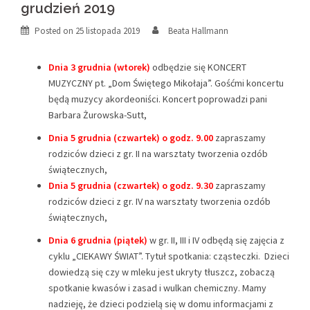
grudzień 2019
Posted on
25 listopada 2019
Beata Hallmann
Dnia 3 grudnia (wtorek)
odbędzie się KONCERT
MUZYCZNY pt. „Dom Świętego Mikołaja”. Gośćmi koncertu
będą muzycy akordeoniści. Koncert poprowadzi pani
Barbara Żurowska-Sutt,
Dnia 5 grudnia (czwartek) o godz. 9.00
zapraszamy
rodziców dzieci z gr. II na warsztaty tworzenia ozdób
świątecznych,
Dnia 5 grudnia (czwartek) o godz. 9.30
zapraszamy
rodziców dzieci z gr. IV na warsztaty tworzenia ozdób
świątecznych,
Dnia 6 grudnia (piątek)
w gr. II, III i IV odbędą się zajęcia z
cyklu „CIEKAWY ŚWIAT”. Tytuł spotkania: cząsteczki. Dzieci
dowiedzą się czy w mleku jest ukryty tłuszcz, zobaczą
spotkanie kwasów i zasad i wulkan chemiczny. Mamy
nadzieję, że dzieci podzielą się w domu informacjami z