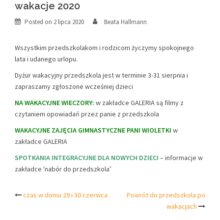
wakacje 2020
Posted on
2 lipca 2020
Beata Hallmann
Wszystkim przedszkolakom i rodzicom życzymy spokojnego
lata i udanego urlopu.
Dyżur wakacyjny przedszkola jest w terminie 3-31 sierpnia i
zapraszamy zgłoszone wcześniej dzieci
NA WAKACYJNE WIECZORY:
w zakładce GALERIA są filmy z
czytaniem opowiadań przez panie z przedszkola
WAKACYJNE ZAJĘCIA GIMNASTYCZNE PANI WIOLETKI
w
zakładce GALERIA
SPOTKANIA INTEGRACYJNE DLA NOWYCH DZIECI
– informacje w
zakładce 'nabór do przedszkola’
Post
czas w domu 29 i 30 czerwca
Powrót do przedszkola po
wakacjach