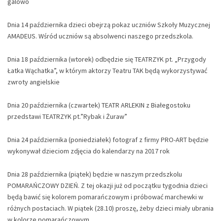
galowo
Dnia 14 października dzieci obejrzą pokaz uczniów Szkoły Muzycznej
AMADEUS. Wśród uczniów są absolwenci naszego przedszkola.
Dnia 18 października (wtorek) odbędzie się TEATRZYK pt. „Przygody
Łatka Wąchatka”, w którym aktorzy Teatru TAK będą wykorzystywać
zwroty angielskie
Dnia 20 października (czwartek) TEATR ARLEKIN z Białegostoku
przedstawi TEATRZYK pt.”Rybak i Żuraw”
Dnia 24 października (poniedziałek) fotograf z firmy PRO-ART będzie
wykonywał dzieciom zdjęcia do kalendarzy na 2017 rok
Dnia 28 października (piątek) będzie w naszym przedszkolu
POMARAŃCZOWY DZIEŃ. Z tej okazji już od początku tygodnia dzieci
będą bawić się kolorem pomarańczowym i próbować marchewki w
różnych postaciach. W piątek (28.10) proszę, żeby dzieci miały ubrania
w kolorze pomarańczowym