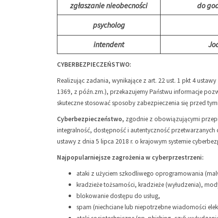
zgłaszanie nieobecności
do god
psycholog
intendent
Jo
CYBERBEZPIECZEŃSTWO:
Realizując zadania, wynikające z art. 22 ust. 1 pkt 4 ustaw
1369, z późn.zm.), przekazujemy Państwu informacje pozw
skuteczne stosować sposoby zabezpieczenia się przed tym
Cyberbezpieczeństwo,
zgodnie z obowiązującymi przepi
integralność, dostępność i autentyczność przetwarzanych d
ustawy z dnia 5 lipca 2018 r. o krajowym systemie cyberbe
Najpopularniejsze zagrożenia w cyberprzestrzeni:
ataki z użyciem szkodliwego oprogramowania (malwar
kradzieże tożsamości, kradzieże (wyłudzenia), mody
blokowanie dostępu do usług,
spam (niechciane lub niepotrzebne wiadomości elek