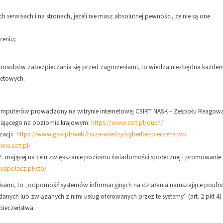
erwisach i na stronach, jeżeli nie masz absolutnej pewności, że nie są one
zeniu;
sposobów zabezpieczania się przed zagrożeniami, to wiedza niezbędna każde
netowych.
mputerów prowadzony na witrynie internetowej CSIRT NASK – Zespołu Reagow
łającego na poziomie krajowym:
https://www.cert.pl/ouch/
yzacji:
https://www.gov.pl/web/baza-wiedzy/cyberbezpieczenstwo
www.cert.pl/
Z. mającej na celu zwiększanie poziomu świadomości społecznej i promowanie
yslpolacz.pl/stp/
sami, to „odporność systemów informacyjnych na działania naruszające poufn
anych lub związanych z nimi usług oferowanych przez te systemy” (art. 2 pkt 4)
zpieczeństwa.