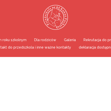
 roku szkolnym
Dla rodziców
Galeria
Rekrutacja do p
takt do przedszkola i inne ważne kontakty
deklaracja dostępn