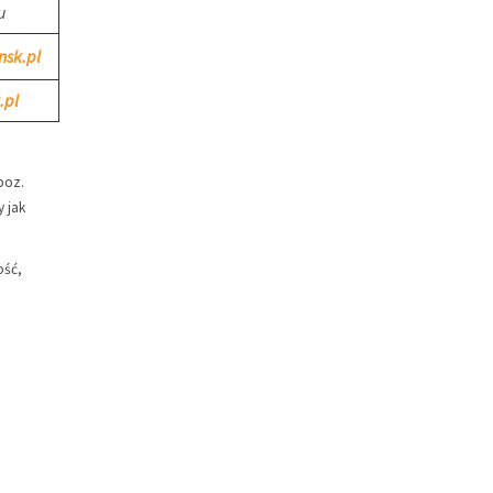
u
nsk.pl
.pl
poz.
 jak
ość,