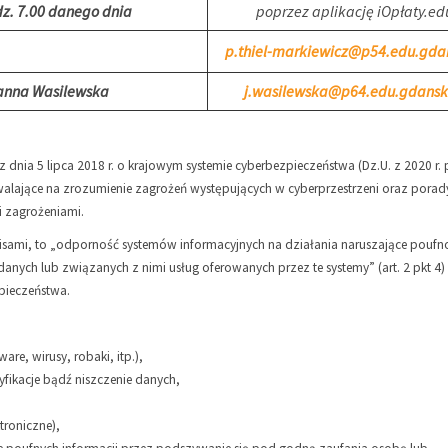
z. 7.00 danego dnia
poprzez aplikację iOpłaty.ed
p.thiel-markiewicz@p54.edu.gda
anna Wasilewska
j.wasilewska@p64.edu.gdansk
y z dnia 5 lipca 2018 r. o krajowym systemie cyberbezpieczeństwa (Dz.U. z 2020 r. 
alające na zrozumienie zagrożeń występujących w cyberprzestrzeni oraz porady
i zagrożeniami.
sami, to „odporność systemów informacyjnych na działania naruszające poufn
anych lub związanych z nimi usług oferowanych przez te systemy” (art. 2 pkt 4)
zpieczeństwa.
e, wirusy, robaki, itp.),
fikacje bądź niszczenie danych,
troniczne),