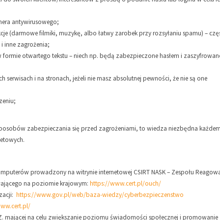
anera antywirusowego;
akcje (darmowe filmiki, muzykę, albo łatwy zarobek przy rozsyłaniu spamu) – czę
 i inne zagrożenia;
 formie otwartego tekstu – niech np. będą zabezpieczone hasłem i zaszyfrowan
erwisach i na stronach, jeżeli nie masz absolutnej pewności, że nie są one
zeniu;
sposobów zabezpieczania się przed zagrożeniami, to wiedza niezbędna każde
netowych.
mputerów prowadzony na witrynie internetowej CSIRT NASK – Zespołu Reagow
łającego na poziomie krajowym:
https://www.cert.pl/ouch/
yzacji:
https://www.gov.pl/web/baza-wiedzy/cyberbezpieczenstwo
www.cert.pl/
Z. mającej na celu zwiększanie poziomu świadomości społecznej i promowanie