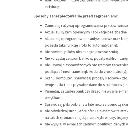
ataki socjotechniczne (np. phishing, czyli wyłudza
instytucję.
Sposoby zabezpieczenia się przed zagrożeniami:
Zainstaluj i używaj oprogramowania przeciw wiruso
Aktualizuj system operacyjny i aplikacje bez zbędnej
Aktualizuj oprogramowanie antywirusowe oraz baz
posiada taką funkcję i robi to automatycznie);
Nie otwieraj plików nieznanego pochodzenia;
Nie korzystaj ze stron banków, poczty elektroniczne
Nie używaj niesprawdzonych programów zabezpiecza
podłączać niechciane linijki kodu do źródła strony);
Skanuj komputer i sprawdzaj procesy sieciowe – zł
twoje hasła i inne prywatne dane do sieci może się
Pamiętaj, że żaden bank czy Urząd nie wysyła e-mail
weryfikacji;
Sprawdzaj pliki pobrane z Internetu za pomocą sk
Nie odwiedzaj stron, które oferują niesamowite atr
na takich stronach znajdują się ukryte wirusy, trojany
Nie wysyłaj w e-mailach żadnych poufnych danych w