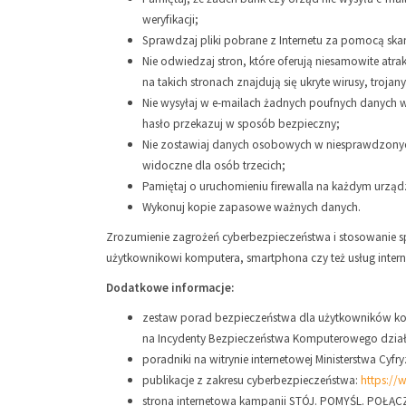
weryfikacji;
Sprawdzaj pliki pobrane z Internetu za pomocą sk
Nie odwiedzaj stron, które oferują niesamowite atr
na takich stronach znajdują się ukryte wirusy, trojany
Nie wysyłaj w e-mailach żadnych poufnych danych w
hasło przekazuj w sposób bezpieczny;
Nie zostawiaj danych osobowych w niesprawdzonych s
widoczne dla osób trzecich;
Pamiętaj o uruchomieniu firewalla na każdym urząd
Wykonuj kopie zapasowe ważnych danych.
Zrozumienie zagrożeń cyberbezpieczeństwa i stosowanie 
użytkownikowi komputera, smartphona czy też usług inter
Dodatkowe informacje:
zestaw porad bezpieczeństwa dla użytkowników ko
na Incydenty Bezpieczeństwa Komputerowego dzia
poradniki na witrynie internetowej Ministerstwa Cyfr
publikacje z zakresu cyberbezpieczeństwa:
https://
strona internetowa kampanii STÓJ. POMYŚL. POŁĄC