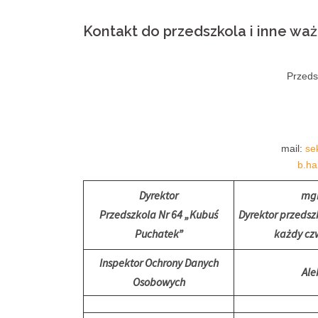
Kontakt do przedszkola i inne wa
Przeds
mail:
se
b.ha
Dyrektor
mgr
Przedszkola Nr 64 „Kubuś
Dyrektor przedsz
Puchatek”
każdy czw
I
nspektor Ochrony Danych
Ale
Osobowych