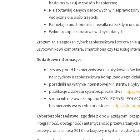
hasło przekazuj w sposób bezpieczny;
Nie zostawiaj danych osobowych w niesprawdzonych s
widoczne dla osób trzecich;
Pamiętaj o uruchomieniu firewalla na każdym urząd
Wykonuj kopie zapasowe ważnych danych.
Zrozumienie zagrożeń cyberbezpieczeństwa i stosowanie 
użytkownikowi komputera, smartphona czy też usług inter
Dodatkowe informacje:
zestaw porad bezpieczeństwa dla użytkowników ko
na Incydenty Bezpieczeństwa Komputerowego dzia
poradniki na witrynie internetowej Ministerstwa Cyfr
publikacje z zakresu cyberbezpieczeństwa:
https://
strona internetowa kampanii STÓJ. POMYŚL. POŁĄC
bezpieczeństwa w cyberprzestrzeni:
https://stojpom
Cyberbezpieczeństwo,
zgodnie z obowiązującymi przepi
integralność, dostępność i autentyczność przetwarzanych d
ustawy z dnia 5 lipca 2018 r. o krajowym systemie cyberbe