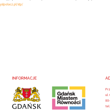
yslpolacz.pl/stp/
INFORMACJE
A
Pr
ul.
80
tel