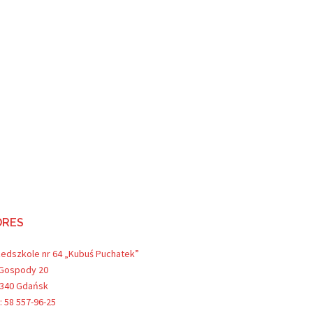
DRES
zedszkole nr 64 „Kubuś Puchatek”
 Gospody 20
-340 Gdańsk
.: 58 557-96-25