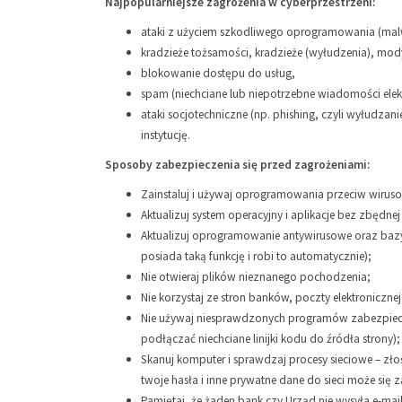
Najpopularniejsze zagrożenia w cyberprzestrzeni:
ataki z użyciem szkodliwego oprogramowania (malwar
kradzieże tożsamości, kradzieże (wyłudzenia), mody
blokowanie dostępu do usług,
spam (niechciane lub niepotrzebne wiadomości elek
ataki socjotechniczne (np. phishing, czyli wyłudza
instytucję.
Sposoby zabezpieczenia się przed zagrożeniami:
Zainstaluj i używaj oprogramowania przeciw wiruso
Aktualizuj system operacyjny i aplikacje bez zbędnej
Aktualizuj oprogramowanie antywirusowe oraz baz
posiada taką funkcję i robi to automatycznie);
Nie otwieraj plików nieznanego pochodzenia;
Nie korzystaj ze stron banków, poczty elektroniczne
Nie używaj niesprawdzonych programów zabezpiecza
podłączać niechciane linijki kodu do źródła strony);
Skanuj komputer i sprawdzaj procesy sieciowe – zł
twoje hasła i inne prywatne dane do sieci może się
Pamiętaj, że żaden bank czy Urząd nie wysyła e-mail