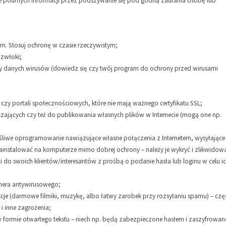
nie poufnych informacji przez podszywanie się pod godną zaufania osobę lub
m. Stosuj ochronę w czasie rzeczywistym;
 zwłoki;
y danych wirusów (dowiedz się czy twój program do ochrony przed wirusami
j czy portali społecznościowych, które nie mają ważnego certyfikatu SSL;
jących czy też do publikowania własnych plików w Internecie (mogą one np.
ośliwe oprogramowanie nawiązujące własne połączenia z Internetem, wysyłające
 zainstalować na komputerze mimo dobrej ochrony – należy je wykryć i zlikwidow
i do swoich klientów/interesantów z prośbą o podanie hasła lub loginu w celu i
anera antywirusowego;
akcje (darmowe filmiki, muzykę, albo łatwy zarobek przy rozsyłaniu spamu) – czę
 i inne zagrożenia;
 formie otwartego tekstu – niech np. będą zabezpieczone hasłem i zaszyfrowan