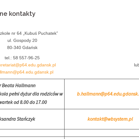
żne kontakty
zkole nr 64 „Kubuś Puchatek”
ul. Gospody 20
80-340 Gdańsk
tel.: 58 557-96-25
kretariat@p64.edu.gdansk.pl
lu
llmann@p64.edu.gdansk.pl
 Beata Hallmann
kola pełni dyżur dla rodziców w
b.hallmann@p64.edu.gdansk.
artek od 8.00 do 17.00
ksandra Stańczyk
kontakt@wbsystem.pl