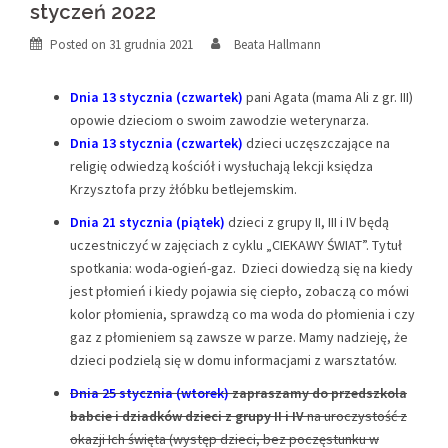
styczeń 2022
Posted on
31 grudnia 2021
Beata Hallmann
Dnia 13 stycznia (czwartek)
pani Agata (mama Ali z gr. III)
opowie dzieciom o swoim zawodzie weterynarza.
Dnia 13 stycznia (czwartek)
dzieci uczęszczające na
religię odwiedzą kościół i wysłuchają lekcji księdza
Krzysztofa przy żłóbku betlejemskim.
Dnia 21 stycznia (piątek)
dzieci z grupy II, III i IV będą
uczestniczyć w zajęciach z cyklu „CIEKAWY ŚWIAT”. Tytuł
spotkania: woda-ogień-gaz. Dzieci dowiedzą się na kiedy
jest płomień i kiedy pojawia się ciepło, zobaczą co mówi
kolor płomienia, sprawdzą co ma woda do płomienia i czy
gaz z płomieniem są zawsze w parze. Mamy nadzieję, że
dzieci podzielą się w domu informacjami z warsztatów.
Dnia 25 stycznia (wtorek)
zapraszamy do przedszkola
babcie i dziadków dzieci z grupy II i IV
na uroczystość z
okazji Ich święta (występ dzieci, bez poczęstunku w