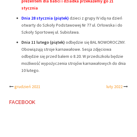
prezentem dla babci i dziadka przekażemy go 21
stycznia
Dnia 28 stycznia (piątek)
dzieci z grupy IV idą na dzień
otwarty do Szkoły Podstawowej Nr 77 ul. Orłowska i do
Szkoły Sportowej ul. Subisława.
Dnia 11 lutego (piątek)
odbędzie się BAL NOWOROCZNY.
Obowiązują stroje karnawałowe. Sesja zdjęciowa
odbędzie się przed balem o 8.20. W przedszkolu będzie
możliwość wypożyczenia strojów karnawałowych do dnia
10 lutego.
Post
grudzień 2021
luty 2022
navigation
FACEBOOK