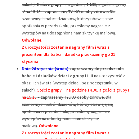
salach).
Gości z grupy II na godzinę 14.30, a gości z grupy
IV na 15.15 – zapraszamy TYLKO osoby zdrowe.
Dla
szanownych babć i dziadków, którzy obawiają się
spotkania w przedszkolu, prześlemy nagranie z
występów na udostępnioną nam skrzynkę mailową.
Odwołane.
Z uroczystości zostanie nagrany film i wraz z
prezentem dla babci i dziadka przekażemy go 21
stycznia
Dnia 26 stycznia (środa)
zapraszamy do przedszkola
babcie i dziadków dzieci z grupy I i III
na uroczystość z
okazji Ich święta (występ dzieci, bez poczęstunku w
salach).
Gości z grupy III na godzinę 14.30, a gości z grupy I
na 15.15
– zapraszamy TYLKO osoby zdrowe. Dla
szanownych babć i dziadków, którzy obawiają się
spotkania w przedszkolu, prześlemy nagranie z
występów na udostępnioną nam skrzynkę
mailową.
Odwołane.
Z uroczystości zostanie nagrany film i wraz z