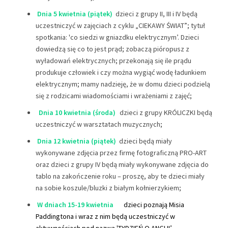
Dnia 5 kwietnia (piątek)
dzieci z grupy II, III i IV będą
uczestniczyć w zajęciach z cyklu „CIEKAWY ŚWIAT”; tytuł
spotkania: 'co siedzi w gniazdku elektrycznym’. Dzieci
dowiedzą się co to jest prąd; zobaczą pióropusz z
wyładowań elektrycznych; przekonają się ile prądu
produkuje człowiek i czy można wygiąć wodę ładunkiem
elektrycznym; mamy nadzieję, że w domu dzieci podzielą
się z rodzicami wiadomościami i wrażeniami z zajęć;
Dnia 10 kwietnia (środa)
dzieci z grupy KRÓLICZKI będą
uczestniczyć w warsztatach muzycznych;
Dnia 12 kwietnia (piątek)
dzieci będą miały
wykonywane zdjęcia przez firmę fotograficzną PRO-ART
oraz dzieci z grupy IV będą miały wykonywane zdjęcia do
tablo na zakończenie roku – proszę, aby te dzieci miały
na sobie koszule/bluzki z białym kołnierzykiem;
W dniach 15-19 kwietnia
dzieci poznają Misia
Paddingtona i wraz z nim będą uczestniczyć w