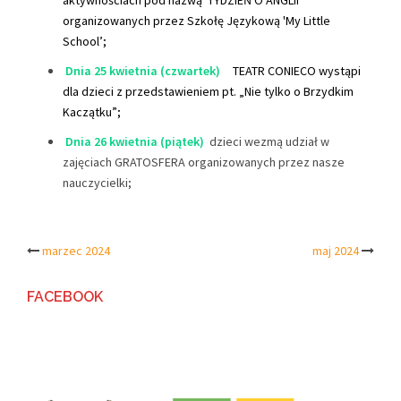
aktywnościach pod nazwą 'TYDZIEŃ O ANGLII’
organizowanych przez Szkołę Językową 'My Little
School’;
Dnia 25 kwietnia (czwartek)
TEATR CONIECO wystąpi
dla dzieci z przedstawieniem pt. „Nie tylko o Brzydkim
Kaczątku”;
Dnia 26 kwietnia (piątek)
dzieci wezmą udział w
zajęciach GRATOSFERA organizowanych przez nasze
nauczycielki;
Post
marzec 2024
maj 2024
navigation
FACEBOOK