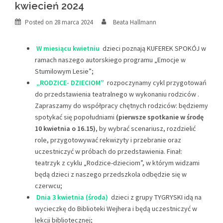
kwiecień 2024
Posted on
28 marca 2024
Beata Hallmann
W miesiącu kwietniu
dzieci poznają KUFEREK SPOKÓJ w
ramach naszego autorskiego programu „Emocje w
Stumilowym Lesie”;
„RODZICE- DZIECIOM”
rozpoczynamy cykl przygotowań
do przedstawienia teatralnego w wykonaniu rodziców .
Zapraszamy do współpracy chętnych rodziców: będziemy
spotykać się popołudniami
(pierwsze spotkanie w środę
10 kwietnia o 16.15)
, by wybrać scenariusz, rozdzielić
role, przygotowywać rekwizyty i przebranie oraz
uczestniczyć w próbach do przedstawienia. Finał:
teatrzyk z cyklu „Rodzice-dzieciom”, w którym widzami
będą dzieci z naszego przedszkola odbędzie się w
czerwcu;
Dnia 3 kwietnia (środa)
dzieci z grupy TYGRYSKI idą na
wycieczkę do Biblioteki Wejhera i będą uczestniczyć w
lekcji bibliotecznej;